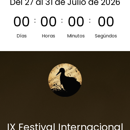
Del 27 al 31 de Julio de 2026
0
0
0
0
0
0
0
0
:
:
:
Días
Horas
Minutos
Segúndos
IX Festival Internacional