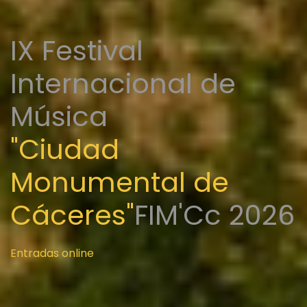
IX Festival
Internacional de
Música
"Ciudad
Monumental de
Cáceres"
FIM'Cc 2026
Entradas online